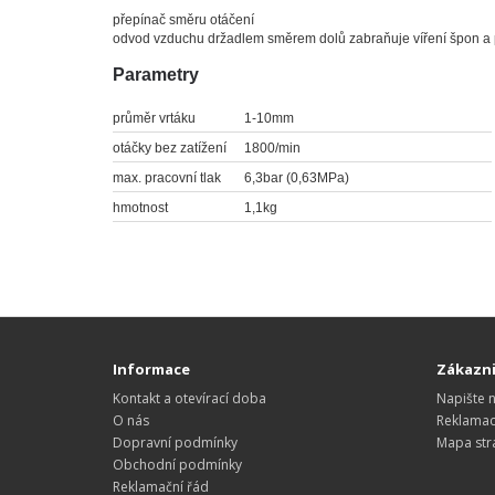
přepínač směru otáčení
odvod vzduchu držadlem směrem dolů zabraňuje víření špon a
Parametry
průměr vrtáku
1-10mm
otáčky bez zatížení
1800/min
max. pracovní tlak
6,3bar (0,63MPa)
hmotnost
1,1kg
Informace
Zákazni
Kontakt a otevírací doba
Napište 
O nás
Reklama
Dopravní podmínky
Mapa str
Obchodní podmínky
Reklamační řád