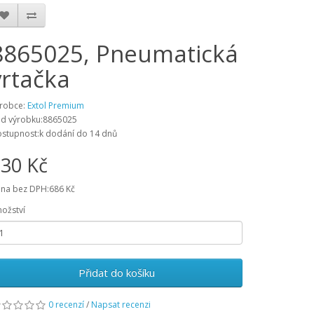
8865025, Pneumatická
vrtačka
robce:
Extol Premium
d výrobku:8865025
stupnost:k dodání do 14 dnů
30 Kč
na bez DPH:686 Kč
ožství
Přidat do košíku
0 recenzí
/
Napsat recenzi