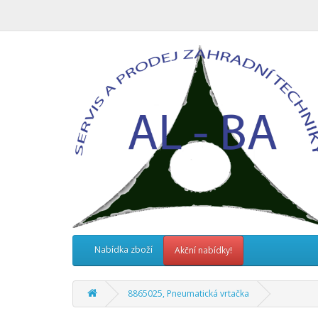
Nabídka zboží
Akční nabídky!
8865025, Pneumatická vrtačka