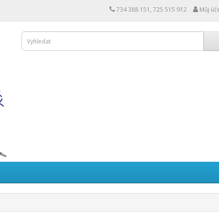
734 388 151, 725 515 912
Můj úč