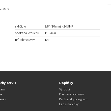
 prachu
sklíčidlo
3/8" (10mm) - 24UNF
spotřeba vzduchu
113l/min
průměr vsuvky
1/4"
cký servis
Doplňky
nám
Výrobci
ce
Dárkové poukazy
ánek
Partnerský program
Lepší nabídky