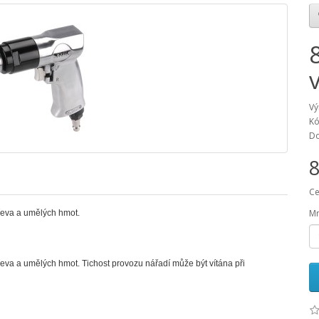
Vý
Kó
Do
8
Ce
Mn
dřeva a umělých hmot.
dřeva a umělých hmot. Tichost provozu nářadí může být vítána při