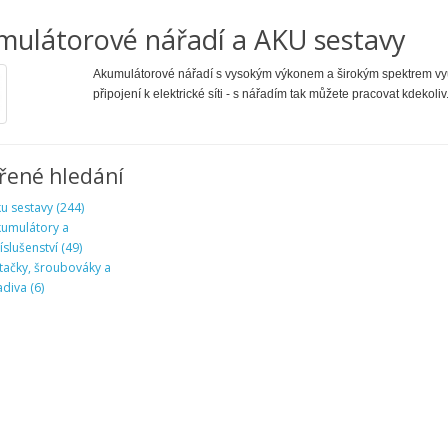
mulátorové nářadí a AKU sestavy
Akumulátorové nářadí s vysokým výkonem a širokým spektrem využ
připojení k elektrické síti - s nářadím tak můžete pracovat kdekoliv
řené hledání
u sestavy (244)
umulátory a
íslušenství (49)
tačky, šroubováky a
adiva (6)