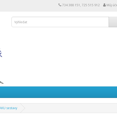
734 388 151, 725 515 912
Můj úč
AKU sestavy