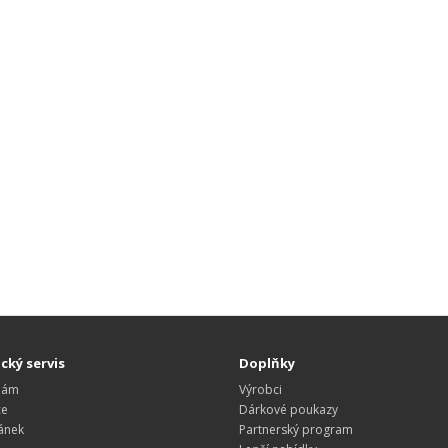
cký servis
Doplňky
nám
Výrobci
ce
Dárkové poukazy
ánek
Partnerský program