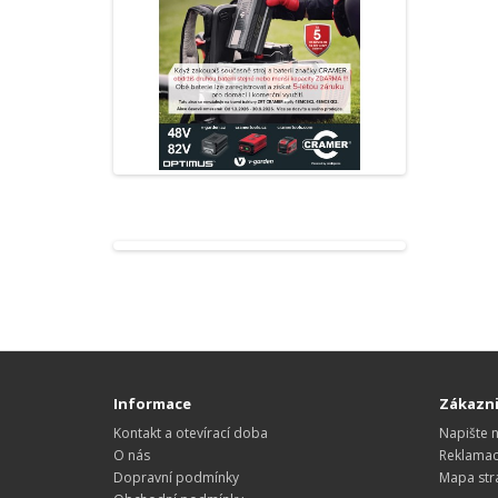
Informace
Zákazni
Kontakt a otevírací doba
Napište 
O nás
Reklama
Dopravní podmínky
Mapa str