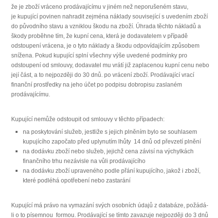
že je zboží vráceno prodávajícímu v jiném než neporušeném stavu,
je kupující povinen nahradit zejména náklady související s uvedením zboží
do původního stavu a vzniklou škodu na zboží. Úhrada těchto nákladů a
škody proběhne tím, že kupní cena, která je dodavatelem v případě
odstoupení vrácena, je o tyto náklady a škodu odpovídajícím způsobem
snížena. Pokud kupující splní všechny výše uvedené podmínky pro
odstoupení od smlouvy, dodavatel mu vrátí již zaplacenou kupní cenu nebo
její část, a to nejpozději do 30 dnů. po vrácení zboží. Prodávající vrací
finanční prostředky na jeho účet po podpisu dobropisu zaslaném
prodávajícímu.
Kupující nemůže odstoupit od smlouvy v těchto případech:
na poskytování služeb, jestliže s jejich plněním bylo se souhlasem
kupujícího započato před uplynutím lhůty 14 dnů od převzetí plnění
na dodávku zboží nebo služeb, jejichž cena závisí na výchylkách
finančního trhu nezávisle na vůli prodávajícího
na dodávku zboží upraveného podle přání kupujícího, jakož i zboží,
které podléhá opotřebení nebo zastarání
Kupující má právo na vymazání svých osobních údajů z databáze, požádá-
li o to písemnou formou. Prodávající se tímto zavazuje nejpozději do 3 dnů