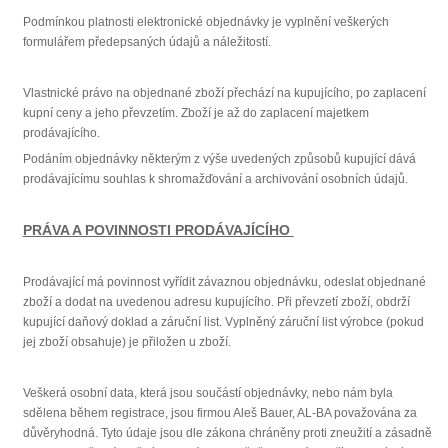
Podmínkou platnosti elektronické objednávky je vyplnění veškerých
formulářem předepsaných údajů a náležitostí.
Vlastnické právo na objednané zboží přechází na kupujícího, po zaplacení
kupní ceny a jeho převzetím. Zboží je až do zaplacení majetkem
prodávajícího.
Podáním objednávky některým z výše uvedených způsobů kupující dává
prodávajícímu souhlas k shromažďování a archivování osobních údajů.
PRÁVA A POVINNOSTI PRODÁVAJÍCÍHO
Prodávající má povinnost vyřídit závaznou objednávku, odeslat objednané
zboží a dodat na uvedenou adresu kupujícího. Při převzetí zboží, obdrží
kupující daňový doklad a záruční list. Vyplněný záruční list výrobce (pokud
jej zboží obsahuje) je přiložen u zboží.
Veškerá osobní data, která jsou součástí objednávky, nebo nám byla
sdělena během registrace, jsou firmou Aleš Bauer, AL-BA považována za
důvěryhodná. Tyto údaje jsou dle zákona chráněny proti zneužití a zásadně