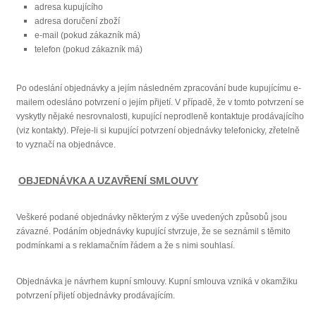
adresa kupujícího
adresa doručení zboží
e-mail (pokud zákazník má)
telefon (pokud zákazník má)
Po odeslání objednávky a jejím následném zpracování bude kupujícímu e-
mailem odesláno potvrzení o jejím přijetí. V případě, že v tomto potvrzení se
vyskytly nějaké nesrovnalosti, kupující neprodleně kontaktuje prodávajícího
(viz kontakty). Přeje-li si kupující potvrzení objednávky telefonicky, zřetelně
to vyznačí na objednávce.
OBJEDNÁVKA A UZAVŘENÍ SMLOUVY
Veškeré podané objednávky některým z výše uvedených způsobů jsou
závazné. Podáním objednávky kupující stvrzuje, že se seznámil s těmito
podmínkami a s reklamačním řádem a že s nimi souhlasí.
Objednávka je návrhem kupní smlouvy. Kupní smlouva vzniká v okamžiku
potvrzení přijetí objednávky prodávajícím.