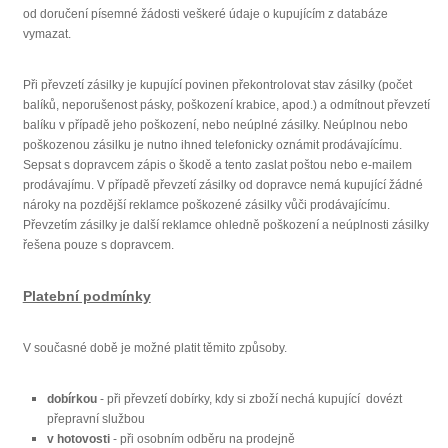
od doručení písemné žádosti veškeré údaje o kupujícím z databáze
vymazat.
Při převzetí zásilky je kupující povinen překontrolovat stav zásilky (počet
balíků, neporušenost pásky, poškození krabice, apod.) a odmítnout převzetí
balíku v případě jeho poškození, nebo neúplné zásilky. Neúplnou nebo
poškozenou zásilku je nutno ihned telefonicky oznámit prodávajícímu.
Sepsat s dopravcem zápis o škodě a tento zaslat poštou nebo e-mailem
prodávajímu. V případě převzetí zásilky od dopravce nemá kupující žádné
nároky na pozdější reklamce poškozené zásilky vůči prodávajícímu.
Převzetím zásilky je další reklamce ohledně poškození a neúplnosti zásilky
řešena pouze s dopravcem.
Platební podmínky
V současné době je možné platit těmito způsoby.
dobírkou
- při převzetí dobírky, kdy si zboží nechá kupující dovézt
přepravní službou
v hotovosti
- při osobním odběru na prodejně