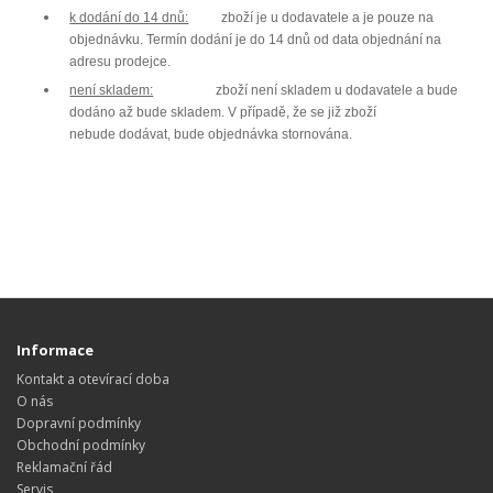
k dodání do 14 dnů:
zboží je u dodavatele a je pouze na
objednávku. Termín dodání je
do 14 dnů od data objednání na
adresu prodejce.
není skladem:
zboží není skladem u dodavatele a bude
dodáno až bude skladem. V případě, že se již
zboží
nebude
dodávat,
bude objednávka stornována.
Informace
Kontakt a otevírací doba
O nás
Dopravní podmínky
Obchodní podmínky
Reklamační řád
Servis