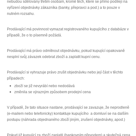
nebudou sdělovány třetím osobám, kromě těch, které se přímo podílejí na
vyřízení objednávky zákazníka (banky, přepravci a pod.) a to pouze v
nutném rozsahu.
Prodávající má povinnost vymazat registrovaného kupujícího z databáze v
případě, že o to písemně požádá.
Prodávající má právo odmítnout objednávku, pokud kupující opakovaně
nesplní svůj závazek odebrat zboží a zaplatit kupní cenu.
Prodávající si vyhrazuje právo zrušit objednávku nebo její část v těchto
případech:
zboží se již nevyrábí nebo nedodává
změnila se výrazným způsobem prodejní cena
V případě, že tato situace nastane, prodávající se zavazuje, že neprodleně
(e-mailem nebo telefonicky) kontaktuje kupujícího a domluví se na dalším
postupu (náhrada objednaného zboží jiným, zrušení objednávky, apod.)
Pokud již kupující za zboží zaplatil (bankovním převodem) a skutečná cena