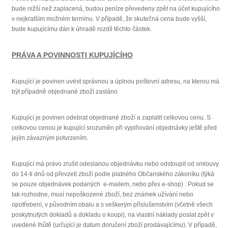
bude nižší než zaplacená, budou peníze převedeny zpět na účet kupujícího
v nejkratším možném termínu. V případě, že skutečná cena bude vyšší,
bude kupujícímu dán k úhradě rozdíl těchto částek.
PRÁVA A POVINNOSTI KUPUJÍCÍHO
Kupující je povinen uvést správnou a úplnou poštovní adresu, na kterou má
být případně objednané zboží zasláno.
Kupující je povinen odebrat objednané zboží a zaplatit celkovou cenu. S
celkovou cenou je kupující srozuměn při vyplňování objednávky ještě před
jejím závazným potvrzením.
Kupující má právo zrušit odeslanou objednávku nebo odstoupit od smlouvy
do 14-ti dnů od převzetí zboží podle platného Občanského zákoníku (týká
se pouze objednávek podaných e-mailem, nebo přes e-shop) . Pokud se
tak rozhodne, musí nepoškozené zboží, bez známek užívání nebo
opotřebení, v původním obalu a s veškerým příslušenstvím (včetně všech
poskytnutých dokladů a dokladu o koupi), na vlastní náklady poslat zpět v
uvedené lhůtě (určující je datum doručení zboží prodávajícímu). V případě,