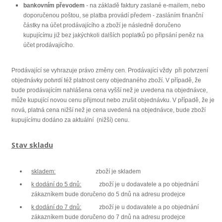
bankovním převodem
- na základě faktury zaslané e-mailem, nebo
doporučenou poštou, se platba provádí předem - zasláním finanční
částky na účet prodávajícího a zboží je následně doručeno
kupujícímu již bez jakýchkoli dalších poplatků po připsání peněz na
účet prodávajícího.
Prodávající se vyhrazuje právo změny cen. Prodávající vždy při potvrzení
objednávky potvrdí též platnost ceny objednaného zboží. V případě, že
bude prodávajícím nahlášena cena vyšší než je uvedena na objednávce,
může kupující novou cenu přijmout nebo zrušit objednávku. V případě, že je
nová, platná cena nižší než je cena uvedená na objednávce, bude zboží
kupujícímu dodáno za aktuální (nižší) cenu.
Stav skladu
skladem:
zboží je skladem
k dodání do 5 dnů:
zboží je u dodavatele a po objednání
zákazníkem bude doručeno do 5 dnů na adresu
p
rodejce
k dodání do 7 dnů:
zboží je u dodavatele a po objednání
zákazníkem bude doručeno do 7 dnů na adresu
prodejce